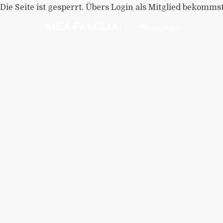
Die Seite ist gesperrt. Übers Login als Mitglied bekomms
:MEA:FAMILIA:
// ZitronenZucker //