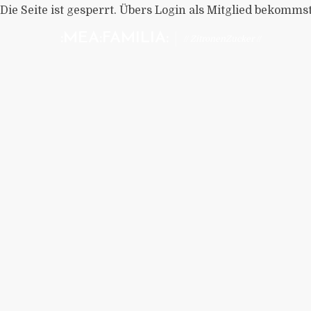
Die Seite ist gesperrt. Übers Login als Mitglied bekomms
:MEA:FAMILIA:
// ZitronenZucker //