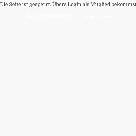
Die Seite ist gesperrt. Übers Login als Mitglied bekomms
:MEA:FAMILIA:
// ZitronenZucker //