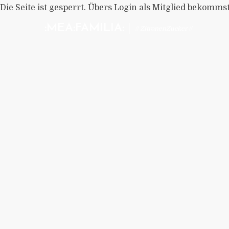
Die Seite ist gesperrt. Übers Login als Mitglied bekomms
:MEA:FAMILIA:
// ZitronenZucker //