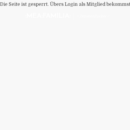
Die Seite ist gesperrt. Übers Login als Mitglied bekomms
:MEA:FAMILIA:
// ZitronenZucker //