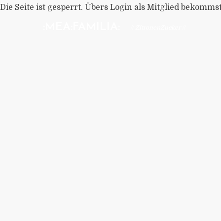
Die Seite ist gesperrt. Übers Login als Mitglied bekomms
:MEA:FAMILIA:
// ZitronenZucker //